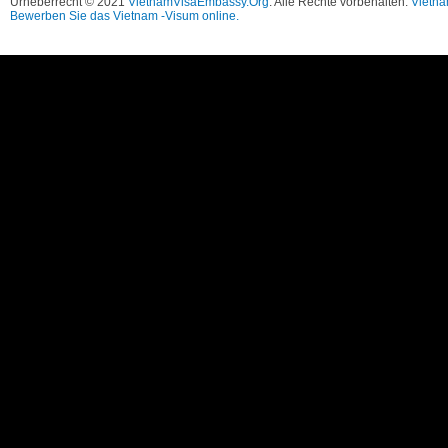
Urheberrecht © 2021
VietnamVisaEmbassy.Org
. Alle Rechte vorbehalten.
Vietna
Bewerben Sie das Vietnam -Visum online.