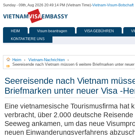
Sunday - 09th, Aug 2026 20:49:14 PM (Vietnam Time)
-
Vietnam-Visum-Botschaft
HEIM
Visum beantragen
VISA GEBÜHREN
V
KONTAKTIERE UNS
Heim
Vietnam-Nachrichten
›
›
Seereisende nach Vietnam müssen 6 weitere Briefmarken unter neue
Seereisende nach Vietnam müsse
Briefmarken unter neuer Visa -H
Eine vietnamesische Tourismusfirma hat k
verbracht, über 2.000 deutsche Reisende 
Seeweg ankamen, um das neue Visumpr
neuen Einwanderungsverfahrens abzuschl