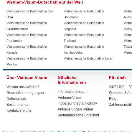
Vietnam-Visum-Botschaft auf der Welt
Vietnamesische Botschaft in den
Vietnamesische Botschaft in
Vietn
USA
Hongkong
Austr
Vietnamesische Botschaft in
Vietnamesische Botschaft in
Vietn
Großbritannien
Singapur
Malay
Vietnamesische Botschaft in
Vietnamesische Botschaft in
Vietn
Frankreich
Thailand
Vietn
Vietnamesische Botschaft in
Vietnamesische Botschaft in
Taiw
Kanada
Kambodscha
Vietn
Vietnamesische Botschaft in
Vietnamesische Botschaft in Laos
Mexiko
Über Vietnam-Visum
Nützliche
Für dich
Informationen
Warum uns wählen?
24/7-Hilfe – 
Informationen zum
Geschäftsbedingungen
Question & A
Vietnam-Visum
Datenschutz-
Blog
Tipps zur Vietnam-Show
Bestimmungen
Zahlungsrichtl
Anforderungen prüfen
Kontaktiere uns
Vietnamesische Botschaft