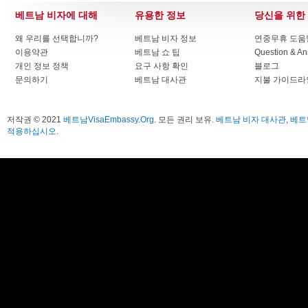
베트남 비자에 대해
유용한 정보
당신을 위한
왜 우리를 선택합니까?
베트남 비자 정보
연중무휴 도움말
이용약관
베트남 쇼 팁
Question & A
개인 정보 정책
요구 사항 확인
블로그
문의하기
베트남 대사관
지불 가이드라
저작권 © 2021
베트남VisaEmbassy.Org
. 모든 권리 보유.
베트남 비자 대사관
,
베트
적용하십시오.