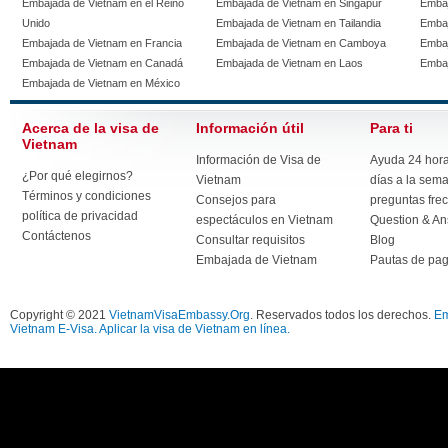
Embajada de Vietnam en el Reino
Embajada de Vietnam en Singapur
Embaj
Unido
Embajada de Vietnam en Tailandia
Embaj
Embajada de Vietnam en Francia
Embajada de Vietnam en Camboya
Embaj
Embajada de Vietnam en Canadá
Embajada de Vietnam en Laos
Embaj
Embajada de Vietnam en México
Acerca de la visa de
Información útil
Para ti
Vietnam
Información de Visa de
Ayuda 24 horas
¿Por qué elegirnos?
Vietnam
días a la sem
Términos y condiciones
Consejos para
preguntas fre
política de privacidad
espectáculos en Vietnam
Question & A
Contáctenos
Consultar requisitos
Blog
Embajada de Vietnam
Pautas de pa
Copyright © 2021
VietnamVisaEmbassy.Org
. Reservados todos los derechos.
Em
Vietnam E-Visa. Aplicar la visa de Vietnam en línea.