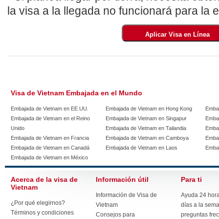
la visa a la llegada no funcionará para la e
Visa de Vietnam Embajada en el Mundo
Embajada de Vietnam en EE.UU.
Embajada de Vietnam en Hong Kong
Embaj
Embajada de Vietnam en el Reino
Embajada de Vietnam en Singapur
Embaj
Unido
Embajada de Vietnam en Tailandia
Embaj
Embajada de Vietnam en Francia
Embajada de Vietnam en Camboya
Embaj
Embajada de Vietnam en Canadá
Embajada de Vietnam en Laos
Embaj
Embajada de Vietnam en México
Acerca de la visa de
Información útil
Para ti
Vietnam
Información de Visa de
Ayuda 24 horas
¿Por qué elegirnos?
Vietnam
días a la sem
Términos y condiciones
Consejos para
preguntas fre