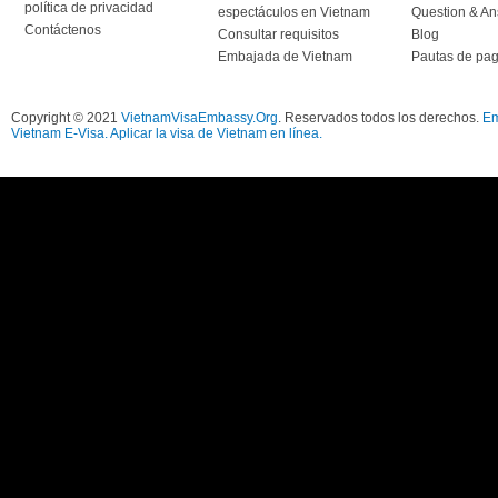
política de privacidad
espectáculos en Vietnam
Question & A
Contáctenos
Consultar requisitos
Blog
Embajada de Vietnam
Pautas de pa
Copyright © 2021
VietnamVisaEmbassy.Org
. Reservados todos los derechos.
Em
Vietnam E-Visa. Aplicar la visa de Vietnam en línea.