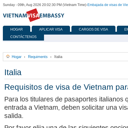
Sunday - 09th, Aug 2026 20:02:30 PM (Vietnam Time)
-
Embajada de visas de Vi
HOGAR
APLICAR VISA
CARGOS DE VISA
E
CONTÁCTENOS
Hogar
Requiments
Italia
›
›
Italia
Requisitos de visa de Vietnam para
Para los titulares de pasaportes italianos
entrada a Vietnam, deben solicitar una vis
salida.
Por favor elija una de las siguientes opcio