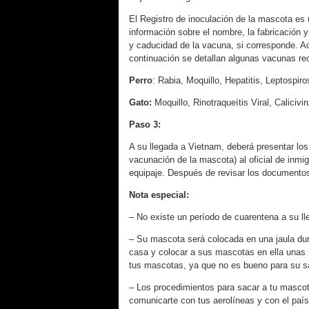
El Registro de inoculación de la mascota es 
información sobre el nombre, la fabricación 
y caducidad de la vacuna, si corresponde. Ad
continuación se detallan algunas vacunas r
Perro
: Rabia, Moquillo, Hepatitis, Leptospiro
Gato:
Moquillo, Rinotraqueítis Viral, Caliciv
Paso 3:
A su llegada a Vietnam, deberá presentar los
vacunación de la mascota) al oficial de inmi
equipaje. Después de revisar los documentos, 
Nota especial:
– No existe un período de cuarentena a su l
– Su mascota será colocada en una jaula dura
casa y colocar a sus mascotas en ella unas 
tus mascotas, ya que no es bueno para su s
– Los procedimientos para sacar a tu masco
comunicarte con tus aerolíneas y con el país