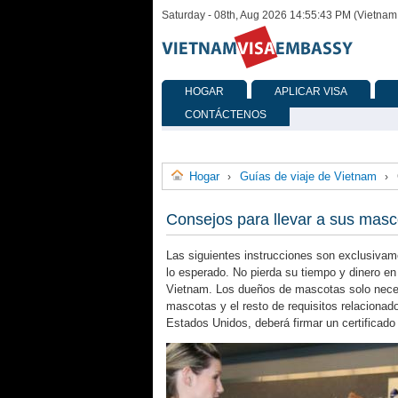
Saturday - 08th, Aug 2026 14:55:43 PM (Vietnam
HOGAR
APLICAR VISA
CONTÁCTENOS
Hogar
Guías de viaje de Vietnam
›
›
Consejos para llevar a sus mas
Las siguientes instrucciones son exclusivam
lo esperado. No pierda su tiempo y dinero 
Vietnam. Los dueños de mascotas solo necesi
mascotas y el resto de requisitos relacionado
Estados Unidos, deberá firmar un certificado s