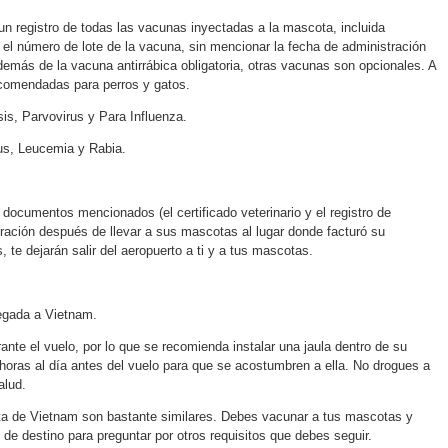
un registro de todas las vacunas inyectadas a la mascota, incluida
y el número de lote de la vacuna, sin mencionar la fecha de administración
emás de la vacuna antirrábica obligatoria, otras vacunas son opcionales. A
ecomendadas para perros y gatos.
sis, Parvovirus y Para Influenza.
irus, Leucemia y Rabia.
 documentos mencionados (el certificado veterinario y el registro de
gración después de llevar a sus mascotas al lugar donde facturó su
te dejarán salir del aeropuerto a ti y a tus mascotas.
legada a Vietnam.
nte el vuelo, por lo que se recomienda instalar una jaula dentro de su
horas al día antes del vuelo para que se acostumbren a ella. No drogues a
alud.
ta de Vietnam son bastante similares. Debes vacunar a tus mascotas y
 de destino para preguntar por otros requisitos que debes seguir.