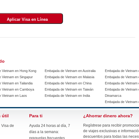
ndo
e Vietnam en Hong Kong
Embajada de Vietnam en Australia
Embajada de Vietnam 
 Vietnam en Singapur
Embajada de Vietnam en Malasia
Embajada de Vietnam 
 Vietnam en Tailandia
Embajada de Vietnam en China
Embajada de Vietnam 
e Vietnam en Camboya
Embajada de Vietnam en Taiwán
Embajada de Vietnam 
 Vietnam en Laos
Embajada de Vietnam en India
Dinamarca
Embajada de Vietnam en
 útil
Para ti
¿Ahorrar dinero ahora?
Regístrese para recibir promocio
 Visa de
Ayuda 24 horas al día, 7
de viajes exclusivas e informaci
días a la semana:
descuentos para todas las nece
preguntas frecuentes