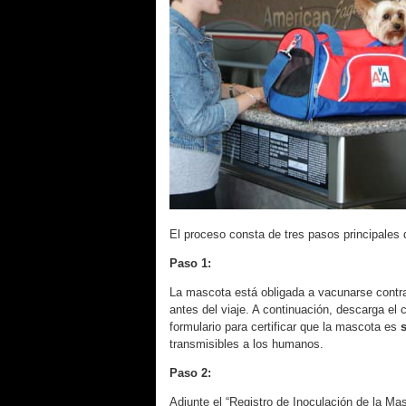
El proceso consta de tres pasos principales 
Paso 1:
La mascota está obligada a vacunarse cont
antes del viaje. A continuación, descarga el c
formulario para certificar que la mascota es
transmisibles a los humanos.
Paso 2:
Adjunte el “Registro de Inoculación de la Masc