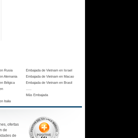
en Rusia
Embajada de Vietnam en Israel
en Alemania
Embajada de Vietnam en Macao
en Bélgica
Embajada de Vietnam en Brasil
......
en
Más Embajada
 Italia
nes, ofertas
ón de
sidades de