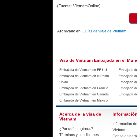
(Fuente: VietnamOnline)
Archivado en:
Guías de viaje de Vietnam
Visa de Vietnam Embajada en el Mu
Embajada de Vietnam en EE.UU.
Embajada d
Embajada de Vietnam en el Reino
Embajada de
Unido
Embajada de
Embajada de Vietnam en Francia
Embajada d
Embajada de Vietnam en Canadá
Embajada de
Embajada de Vietnam en México
Acerca de la visa de
Información
Vietnam
Información de
¿Por qué elegirnos?
Vietnam
Términos y condiciones
Consejos para