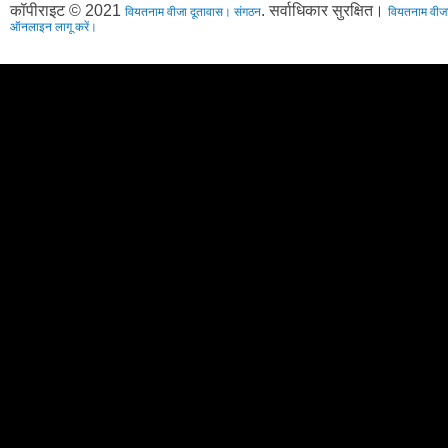
कॉपीराइट © 2021
. सर्वाधिकार सुरक्षित।
वियतनाम वीजा दूतावास। संगठन
वियतनाम वीजा
ऑनलाइन लागू करें।