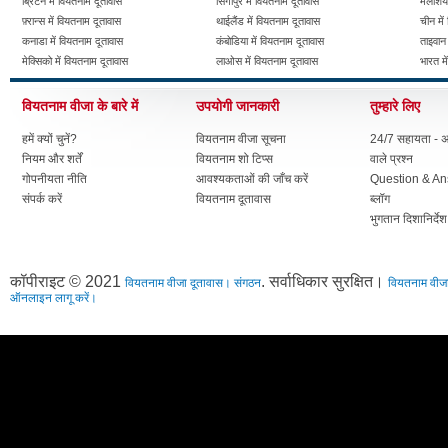
ब्रिटेन में वियतनाम दूतावास
सिंगापुर में वियतनाम दूतावास
मलेशिया
फ़्रान्स में वियतनाम दूतावास
थाईलैंड में वियतनाम दूतावास
चीन में
कनाडा में वियतनाम दूतावास
कंबोडिया में वियतनाम दूतावास
ताइवान 
मेक्सिको में वियतनाम दूतावास
लाओस में वियतनाम दूतावास
भारत मे
वियतनाम वीजा के बारे में
उपयोगी जानकारी
तुम्हारे लिए
हमें क्यों चुनें?
वियतनाम वीजा सूचना
24/7 सहायता - अक
नियम और शर्तें
वियतनाम शो टिप्स
वाले प्रश्न
गोपनीयता नीति
आवश्यकताओं की जाँच करें
Question & A
संपर्क करें
वियतनाम दूतावास
ब्लॉग
भुगतान दिशानिर्देश
कॉपीराइट © 2021
. सर्वाधिकार सुरक्षित।
वियतनाम वीजा दूतावास। संगठन
वियतनाम वीजा
ऑनलाइन लागू करें।