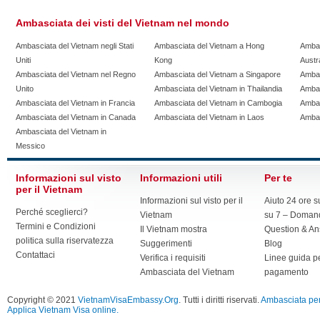
Ambasciata dei visti del Vietnam nel mondo
Ambasciata del Vietnam negli Stati
Ambasciata del Vietnam a Hong
Ambas
Uniti
Kong
Austra
Ambasciata del Vietnam nel Regno
Ambasciata del Vietnam a Singapore
Ambas
Unito
Ambasciata del Vietnam in Thailandia
Ambas
Ambasciata del Vietnam in Francia
Ambasciata del Vietnam in Cambogia
Ambas
Ambasciata del Vietnam in Canada
Ambasciata del Vietnam in Laos
Ambas
Ambasciata del Vietnam in
Messico
Informazioni sul visto
Informazioni utili
Per te
per il Vietnam
Informazioni sul visto per il
Aiuto 24 ore s
Perché sceglierci?
Vietnam
su 7 – Domand
Termini e Condizioni
Il Vietnam mostra
Question & A
politica sulla riservatezza
Suggerimenti
Blog
Contattaci
Verifica i requisiti
Linee guida pe
Ambasciata del Vietnam
pagamento
Copyright © 2021
VietnamVisaEmbassy.Org
. Tutti i diritti riservati.
Ambasciata per 
Applica Vietnam Visa online.