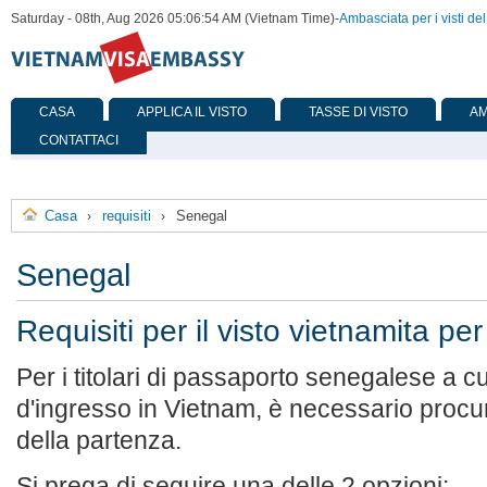
Saturday - 08th, Aug 2026 05:06:54 AM (Vietnam Time)
-
Ambasciata per i visti de
CASA
APPLICA IL VISTO
TASSE DI VISTO
AM
CONTATTACI
Casa
requisiti
Senegal
›
›
Senegal
Requisiti per il visto vietnamita pe
Per i titolari di passaporto senegalese a cui
d'ingresso in Vietnam, è necessario procur
della partenza.
Si prega di seguire una delle 2 opzioni: