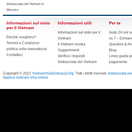
Ambasciata del Vietnam in
Messico
Informazioni sul visto
Informazioni utili
Per te
per il Vietnam
Informazioni sul visto per il
Aiuto 24 ore s
Perché sceglierci?
Vietnam
su 7 – Domand
Termini e Condizioni
Il Vietnam mostra
Question & A
politica sulla riservatezza
Suggerimenti
Blog
Contattaci
Verifica i requisiti
Linee guida pe
Ambasciata del Vietnam
pagamento
Copyright © 2021
VietnamVisaEmbassy.Org
. Tutti i diritti riservati.
Ambasciata per 
Applica Vietnam Visa online.