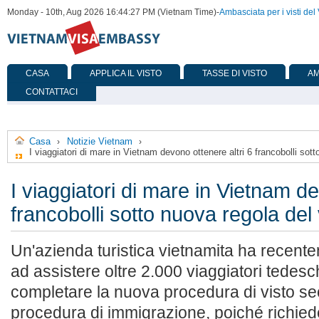
Monday - 10th, Aug 2026 16:44:27 PM (Vietnam Time)
-
Ambasciata per i visti del
CASA
APPLICA IL VISTO
TASSE DI VISTO
AM
CONTATTACI
Casa
Notizie Vietnam
›
›
I viaggiatori di mare in Vietnam devono ottenere altri 6 francobolli sott
I viaggiatori di mare in Vietnam de
francobolli sotto nuova regola del 
Un'azienda turistica vietnamita ha recent
ad assistere oltre 2.000 viaggiatori tedeschi
completare la nuova procedura di visto s
procedura di immigrazione, poiché richiede 