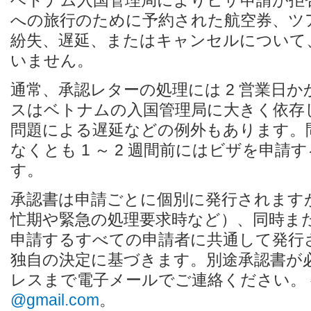
ベトナム入国管理局によりビザ申請が拒
への旅行のために予約された航空券、ツ
紛失、遅延、またはキャンセルについて
いません。
通常、承認レターの処理には 2 営業日
スはベトナムの入国管理局に大きく依存
問題による遅延などの例外もあります。
なくとも 1 ～ 2 週間前にはビザを申
す。
承認書は申請ごとに個別に発行されます
忙期や緊急の処理要求時など）、同時ま
申請するすべての申請者に共通して発行
独自の決定に基づきます。別途承認書が
レスまで電子メールでご連絡ください。
@gmail.com
。