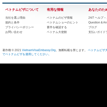
ベトナムビザについて
有用な情報
あなたのた
当社を選ぶ理由
ベトナムのビザ情報
24/7 ヘルプ
規約と条件
ベトナムショーのヒント
Question & A
プライバシーポリシー
要件を確認する
ブログ
お問い合わせ
ベトナム大使館
支払いガイド
著作権 © 2021
VietnamVisaEmbassy.Org
。無断転載を禁じます。
ベトナムビザ
でベトナムビザを適用してください。