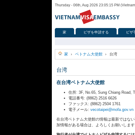
Thursday - 06th, Aug 2026 23:05:15 PM (Vietna
家
ビザを申請する
ビザ
家
ベトナム大使館
台湾
›
›
台湾
在台湾ベトナム大使館
住所: 3F, No.65, Sung Chiang Road, T
電話番号: (8862) 2516 6626
ファックス: (8862) 2504 1761
電子メール:
vecotaipei@mofa.gov.vn
在台湾ベトナム大使館の情報は最新ではない
加情報がある場合は、よろしくお願いします
旅行者が台湾でベトナムビザを申請するには