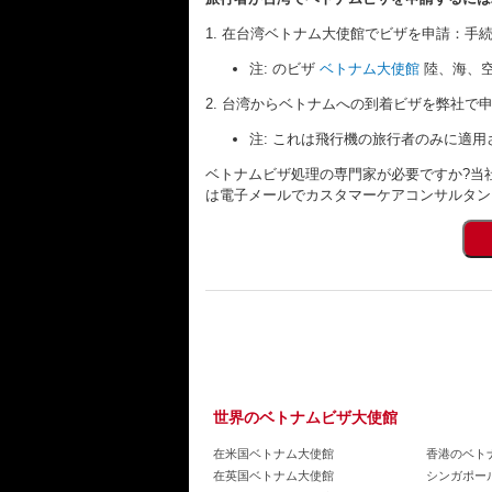
1. 在台湾ベトナム大使館でビザを申請：
注: のビザ
ベトナム大使館
陸、海、
2. 台湾からベトナムへの到着ビザを弊社で
注: これは飛行機の旅行者のみに適用
ベトナムビザ処理の専門家が必要ですか?当
は電子メールでカスタマーケアコンサルタ
世界のベトナムビザ大使館
在米国ベトナム大使館
香港のベト
在英国ベトナム大使館
シンガポー