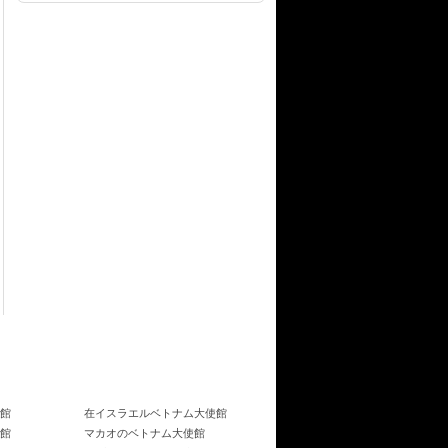
館
在イスラエルベトナム大使館
館
マカオのベトナム大使館