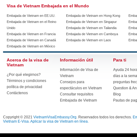
Visa de Vietnam Embajada en el Mundo
Embajada de Vietnam en EE.UU.
Embajada de Vietnam en Hong Kong
Embaj
Embajada de Vietnam en el Reino
Embajada de Vietnam en Singapur
Embaj
Unido
Embajada de Vietnam en Tailandia
Embaj
Embajada de Vietnam en Francia
Embajada de Vietnam en Camboya
Embaj
Embajada de Vietnam en Canadá
Embajada de Vietnam en Laos
Embaj
Embajada de Vietnam en México
Acerca de la visa de
Información útil
Para ti
Vietnam
Información de Visa de
Ayuda 24 horas
¿Por qué elegirnos?
Vietnam
días a la sem
Términos y condiciones
Consejos para
preguntas fre
política de privacidad
espectáculos en Vietnam
Question & A
Contáctenos
Consultar requisitos
Blog
Embajada de Vietnam
Pautas de pa
Copyright © 2021
VietnamVisaEmbassy.Org
. Reservados todos los derechos.
Em
Vietnam E-Visa. Aplicar la visa de Vietnam en línea.