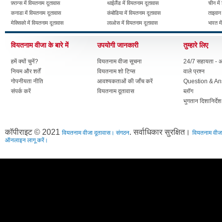
फ़्रान्स में वियतनाम दूतावास
थाईलैंड में वियतनाम दूतावास
चीन में
कनाडा में वियतनाम दूतावास
कंबोडिया में वियतनाम दूतावास
ताइवान 
मेक्सिको में वियतनाम दूतावास
लाओस में वियतनाम दूतावास
भारत मे
वियतनाम वीजा के बारे में
उपयोगी जानकारी
तुम्हारे लिए
हमें क्यों चुनें?
वियतनाम वीजा सूचना
24/7 सहायता - अक
नियम और शर्तें
वियतनाम शो टिप्स
वाले प्रश्न
गोपनीयता नीति
आवश्यकताओं की जाँच करें
Question & A
संपर्क करें
वियतनाम दूतावास
ब्लॉग
भुगतान दिशानिर्देश
कॉपीराइट © 2021
. सर्वाधिकार सुरक्षित।
वियतनाम वीजा दूतावास। संगठन
वियतनाम वीजा
ऑनलाइन लागू करें।