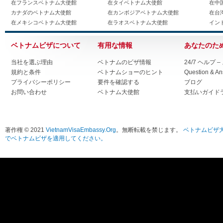
在フランスベトナム大使館
在タイベトナム大使館
在中
カナダのベトナム大使館
在カンボジアベトナム大使館
在台
在メキシコベトナム大使館
在ラオスベトナム大使館
イン
ベトナムビザについて
有用な情報
あなたのた
当社を選ぶ理由
ベトナムのビザ情報
24/7 ヘルプ
規約と条件
ベトナムショーのヒント
Question & A
プライバシーポリシー
要件を確認する
ブログ
お問い合わせ
ベトナム大使館
支払いガイド
著作権 © 2021
VietnamVisaEmbassy.Org
。無断転載を禁じます。
ベトナムビザ
でベトナムビザを適用してください。