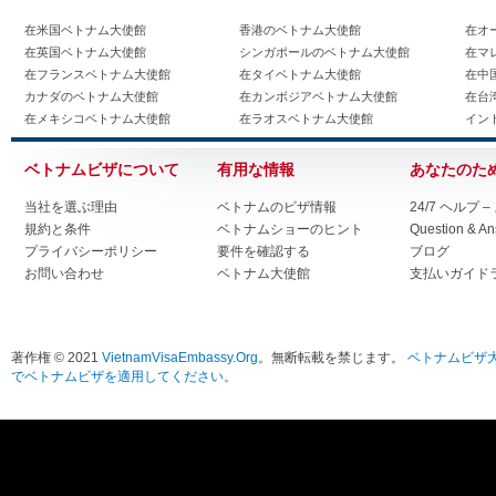
在米国ベトナム大使館
香港のベトナム大使館
在オ
在英国ベトナム大使館
シンガポールのベトナム大使館
在マ
在フランスベトナム大使館
在タイベトナム大使館
在中
カナダのベトナム大使館
在カンボジアベトナム大使館
在台
在メキシコベトナム大使館
在ラオスベトナム大使館
イン
ベトナムビザについて
有用な情報
あなたのた
当社を選ぶ理由
ベトナムのビザ情報
24/7 ヘルプ
規約と条件
ベトナムショーのヒント
Question & A
プライバシーポリシー
要件を確認する
ブログ
お問い合わせ
ベトナム大使館
支払いガイド
著作権 © 2021
VietnamVisaEmbassy.Org
。無断転載を禁じます。
ベトナムビザ
でベトナムビザを適用してください。