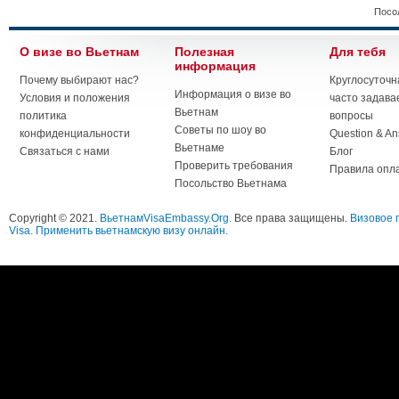
Посо
О визе во Вьетнам
Полезная
Для тебя
информация
Почему выбирают нас?
Круглосуточн
Информация о визе во
Условия и положения
часто задав
Вьетнам
политика
вопросы
Советы по шоу во
конфиденциальности
Question & A
Вьетнаме
Связаться с нами
Блог
Проверить требования
Правила опл
Посольство Вьетнама
Copyright © 2021.
ВьетнамVisaEmbassy.Org
. Все права защищены.
Визовое 
Visa. Применить вьетнамскую визу онлайн.