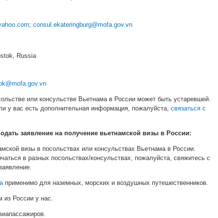
yahoo.com
;
consul.ekateringburg@mofa.gov.vn
ostok, Russia
tok@mofa.gov.vn
сольстве или консульстве Вьетнама в России может быть устаревшей.
ли у вас есть дополнительная информация, пожалуйста,
связаться с
подать заявление на получение вьетнамской визы в России:
амской визы в посольствах или консульствах Вьетнама в России.
чаться в разных посольствах/консульствах, пожалуйста, свяжитесь с
заявление.
а
применимо для наземных, морских и воздушных путешественников.
 из России у нас.
виапассажиров.