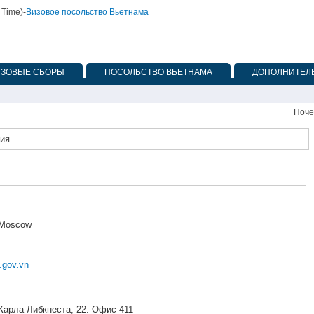
 Time)
-
Визовое посольство Вьетнама
ИЗОВЫЕ СБОРЫ
ПОСОЛЬСТВО ВЬЕТНАМА
ДОПОЛНИТЕЛЬ
Поче
ия
, Moscow
gov.vn
. Карла Либкнеста, 22. Офис 411