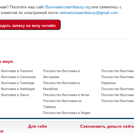
тнам? Посетите наш сайт
Вьетнамvisaembassy.org
или свяжитесь с
клиентов по электронной почте
vietnamvisaembassy@gmail.com
.
в мире
 Вьетнама в Гонконге
Посольство Вьетнама в
Посольство Вьетнам
 Вьетнама в Сингапуре
Австралии
Посольство Вьетнам
 Вьетнама в Таиланде
Посольство Вьетнама в
Германии
 Вьетнама в Камбодже
Малайзии
Посольство Вьетнама
 Вьетнама в Лаосе
Посольство Вьетнама в Китае
Посольство Вьетнам
Посольство Вьетнама на
Посольство Вьетнам
Тайване
Посольство Вьетнама в Индии
Для тебя
Сэкономить деньги сейч
ия