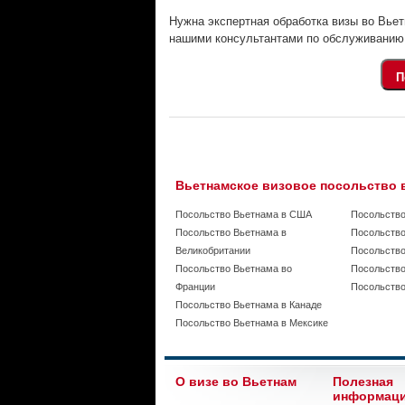
Нужна экспертная обработка визы во Вье
нашими консультантами по обслуживанию 
Вьетнамское визовое посольство 
Посольство Вьетнама в США
Посольство
Посольство Вьетнама в
Посольство
Великобритании
Посольство
Посольство Вьетнама во
Посольство
Франции
Посольство
Посольство Вьетнама в Канаде
Посольство Вьетнама в Мексике
О визе во Вьетнам
Полезная
информац