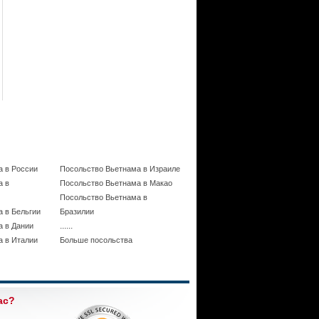
а в России
Посольство Вьетнама в Израиле
а в
Посольство Вьетнама в Макао
Посольство Вьетнама в
 в Бельгии
Бразилии
......
а в Дании
а в Италии
Больше посольства
ас?