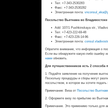
Тел: +7-343-2530283
Факс: +7-343-2530282
Электронная почта:
vnconsul_eka@
Посольство Вьетнама во Владивостоке
Add: 107/1 Pushkinskaya str., Vladiv
Тел: +7-423-222-69-48
Факс: +7-423-226-14-96
Электронная почта:
consul.vladivos
Обратите внимание, что информация о по
Если вы обнаружите какую-либо ошибку и
нами
обновить.
Для путешественников есть 2 способа 
1. Подайте заявление на получение вьетн
Поскольку процедуры и сборы могут разли
посольством, в которое вы хотите подать 
Примечание: Виза от
Посольство Вьетнам
2. Оформите визу по прибытию во Вьетнам
Примечание. Это применимо только для а