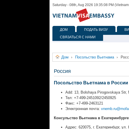
Saturday - 08th, Aug 2026 19:35:08 PM (Vietnam
ДОМ
ПОДАТЬ ВИЗУ
В
СВЯЗАТЬСЯ С НАМИ
Дом
Посольство Вьетнама
Росс
›
›
Россия
Посольство Вьетнама в России
Add: 13, Bolshaya Pirogovskaya Str
Тел: +7-499-2451092/2450925
Факс: +7-499-2463121
Электронная почта:
vnemb.ru@mofa.
Консульство Вьетнама в Екатеринбурге
Адрес: 620075, г. Екатеринбург, ул