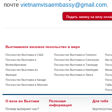
почте
vietnamvisaembassy@gmail.com
.
Вьетнамское визовое посольство в мире
Посольство Вьетнама в США
Посольство Вьетнама в Гонконге
Посо
Посольство Вьетнама в
Посольство Вьетнама в Сингапуре
Авст
Великобритании
Посольство Вьетнама в Таиланде
Посо
Посольство Вьетнама во
Посольство Вьетнама в Камбодже
Мала
Франции
Посольство Вьетнама в Лаосе
Посо
Посольство Вьетнама в Канаде
Посо
Посольство Вьетнама в Мексике
Тайв
Посо
О визе во Вьетнам
Полезная
Для тебя
информация
Почему выбирают нас?
Круглосуточн