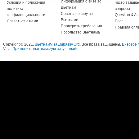
Информация о визе во
Условия и положения
часто задав
Вьетнам
политика
вопросы
Советы по шоу во
конфиденциальности
Question & A
Вьетнаме
Связаться с нами
Блог
Проверить требования
Правила опл
Посольство Вьетнама
Copyright © 2021.
ВьетнамVisaEmbassy.Org
. Все права защищены.
Визовое 
Visa. Применить вьетнамскую визу онлайн.