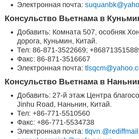
Электронная почта:
suquanbk@yaho
Консульство Вьетнама в Куньмин
Добавить: Комната 507, особняк Хон
дорога, Куньмин, Китай.
Тел: 86-871-3522669; +86871351588
Факс: 86-871-3516667
Электронная почта:
tlsqcm@yahoo.
Консульство Вьетнама в Наньнин
Добавить: 27-й этаж Центра благос
Jinhu Road, Наньнин, Китай.
Тел: +86-771-5510560
Факс: +86-771-5534738
Электронная почта:
tlqvn.@rediffmai