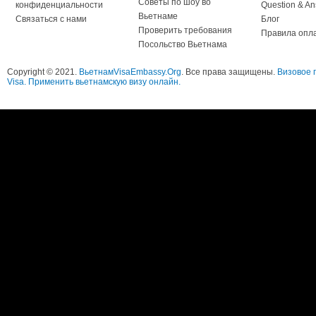
Советы по шоу во
конфиденциальности
Question & A
Вьетнаме
Связаться с нами
Блог
Проверить требования
Правила опл
Посольство Вьетнама
Copyright © 2021.
ВьетнамVisaEmbassy.Org
. Все права защищены.
Визовое 
Visa. Применить вьетнамскую визу онлайн.