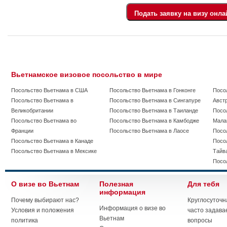
Вьетнамское визовое посольство в мире
Посольство Вьетнама в США
Посольство Вьетнама в Гонконге
Посо
Посольство Вьетнама в
Посольство Вьетнама в Сингапуре
Авст
Великобритании
Посольство Вьетнама в Таиланде
Посо
Посольство Вьетнама во
Посольство Вьетнама в Камбодже
Мала
Франции
Посольство Вьетнама в Лаосе
Посо
Посольство Вьетнама в Канаде
Посо
Посольство Вьетнама в Мексике
Тайв
Посо
О визе во Вьетнам
Полезная
Для тебя
информация
Почему выбирают нас?
Круглосуточн
Информация о визе во
Условия и положения
часто задав
Вьетнам
политика
вопросы