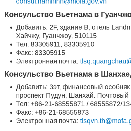
consul.namninh@mofa.gov.vn
Консульство Вьетнама в Гуанчжо
Добавить: 2F, здание B, отель Land
Хайчжу, Гуанчжоу, 510115
Тел: 83305911, 83305910
Факс: 83305915
Электронная почта:
tlsq.quangchau
Консульство Вьетнама в Шанхае,
Добавить: 3эт, финансовый особняк
проспект Пудун, Шанхай. Почтовый 
Тел: +86-21-68555871 / 68555872/1
Факс: +86-21-68555873
Электронная почта:
tlsqvn.th@mofa.