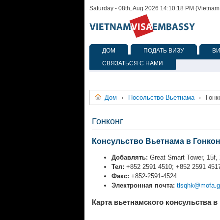
Saturday - 08th, Aug 2026 14:10:18 PM (Vietnam
ДОМ
ПОДАТЬ ВИЗУ
В
СВЯЗАТЬСЯ С НАМИ
Дом
Посольство Вьетнама
Гонк
›
›
Гонконг
Консульство Вьетнама в Гонкон
Добавлять:
Great Smart Tower, 15f
Тел:
+852 2591 4510; +852 2591 4517
Факс:
+852-2591-4524
Электронная почта:
tlsqhk@mofa.g
Карта вьетнамского консульства в