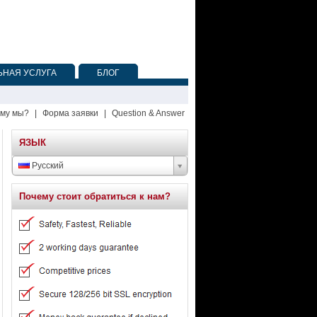
НАЯ УСЛУГА
БЛОГ
му мы?
|
Форма заявки
|
Question & Answer
ЯЗЫК
Русский
Почему стоит обратиться к нам?