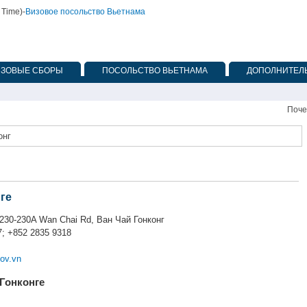
 Time)
-
Визовое посольство Вьетнама
ИЗОВЫЕ СБОРЫ
ПОСОЛЬСТВО ВЬЕТНАМА
ДОПОЛНИТЕЛЬ
Поче
онг
ге
, 230-230A Wan Chai Rd, Ван Чай
Гонконг
; +852 2835 9318
ov.vn
 Гонконге