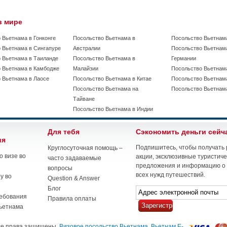
в мире
 Вьетнама в Гонконге
Посольство Вьетнама в
Посольство Вьетнам
 Вьетнама в Сингапуре
Австралии
Посольство Вьетнам
 Вьетнама в Таиланде
Посольство Вьетнама в
Германии
 Вьетнама в Камбодже
Малайзии
Посольство Вьетнама
 Вьетнама в Лаосе
Посольство Вьетнама в Китае
Посольство Вьетнам
Посольство Вьетнама на
Посольство Вьетнам
Тайване
Посольство Вьетнама в Индии
Для тебя
Сэкономить деньги сейч
ия
Подпишитесь, чтобы получать
Круглосуточная помощь –
 визе во
акции, эксклюзивные туристич
часто задаваемые
предложения и информацию о 
вопросы
всех нужд путешествий.
у во
Question & Answer
Блог
ебования
Правила оплаты
ьетнама
Все права защищены.
Визовое посольство Вьетнама
,
Вьетнам E-