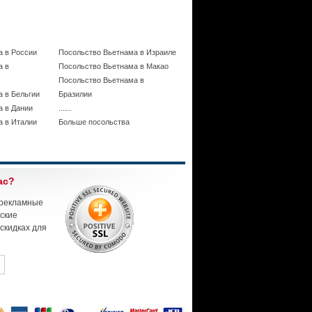
а в России
Посольство Вьетнама в Израиле
а в
Посольство Вьетнама в Макао
Посольство Вьетнама в
 в Бельгии
Бразилии
......
а в Дании
а в Италии
Больше посольства
ас?
 рекламные
еские
скидках для