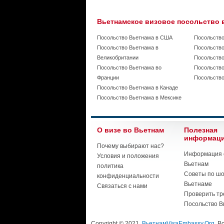
Вьетнамское визовое посольство 
Посольство Вьетнама в США
Посольство
Посольство Вьетнама в
Посольство
Великобритании
Посольство
Посольство Вьетнама во
Посольство
Франции
Посольство
Посольство Вьетнама в Канаде
Посольство Вьетнама в Мексике
О визе во Вьетнам
Полезная
информац
Почему выбирают нас?
Информация о
Условия и положения
Вьетнам
политика
Советы по шо
конфиденциальности
Вьетнаме
Связаться с нами
Проверить тр
Посольство В
Copyright © 2021.
ВьетнамVisaEmbassy.Org
. 