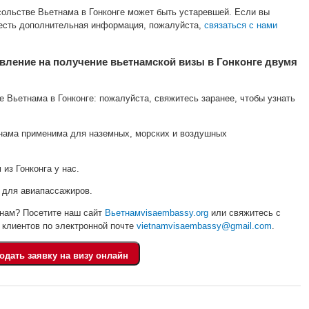
сольстве Вьетнама в Гонконге может быть устаревшей. Если вы
 есть дополнительная информация, пожалуйста,
связаться с нами
вление на получение вьетнамской визы в Гонконге двумя
е Вьетнама в Гонконге: пожалуйста, свяжитесь заранее, чтобы узнать
нама применима для наземных, морских и воздушных
из Гонконга у нас.
 для авиапассажиров.
тнам? Посетите наш сайт
Вьетнамvisaembassy.org
или свяжитесь с
клиентов по электронной почте
vietnamvisaembassy@gmail.com
.