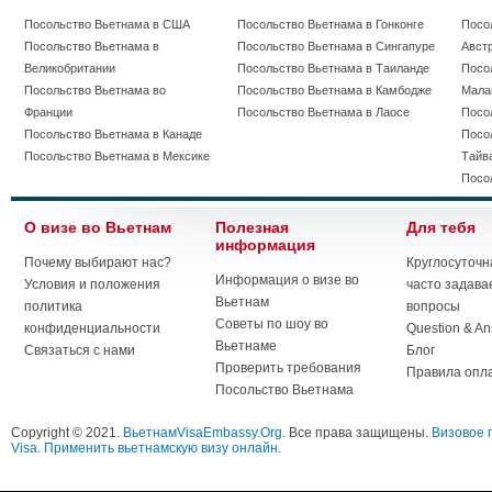
Посольство Вьетнама в США
Посольство Вьетнама в Гонконге
Посо
Посольство Вьетнама в
Посольство Вьетнама в Сингапуре
Авст
Великобритании
Посольство Вьетнама в Таиланде
Посо
Посольство Вьетнама во
Посольство Вьетнама в Камбодже
Мала
Франции
Посольство Вьетнама в Лаосе
Посо
Посольство Вьетнама в Канаде
Посо
Посольство Вьетнама в Мексике
Тайв
Посо
О визе во Вьетнам
Полезная
Для тебя
информация
Почему выбирают нас?
Круглосуточн
Информация о визе во
Условия и положения
часто задав
Вьетнам
политика
вопросы
Советы по шоу во
конфиденциальности
Question & A
Вьетнаме
Связаться с нами
Блог
Проверить требования
Правила опл
Посольство Вьетнама
Copyright © 2021.
ВьетнамVisaEmbassy.Org
. Все права защищены.
Визовое 
Visa. Применить вьетнамскую визу онлайн.