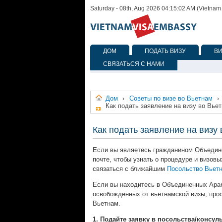
Saturday - 08th, Aug 2026 04:15:02 AM (Vietnam
ДОМ
ПОДАТЬ ВИЗУ
В
СВЯЗАТЬСЯ С НАМИ
Дом
Советы по визе во Вьетнам
›
›
Как подать заявление на визу во Вь
Как подать заявление на визу
Если вы являетесь гражданином Объедине
почте, чтобы узнать о процедуре и визов
связаться с ближайшим
Посольство Вьет
Если вы находитесь в Объединенных Араб
освобожденных от вьетнамской визы, прос
Вьетнам.
1. Подайте заявку в посольства/консул