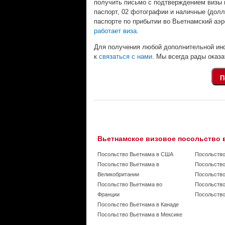
получить письмо с подтверждением визы п
паспорт, 02 фотографии и наличные (дол
паспорте по прибытии во Вьетнамский аэ
работает виза
.
Для получения любой дополнительной ин
к
связаться с нами
. Мы всегда рады оказ
Вьетнамское визовое посольство 
Посольство Вьетнама в США
Посольство
Посольство Вьетнама в
Посольство
Великобритании
Посольство
Посольство Вьетнама во
Посольство
Франции
Посольство
Посольство Вьетнама в Канаде
Посольство Вьетнама в Мексике