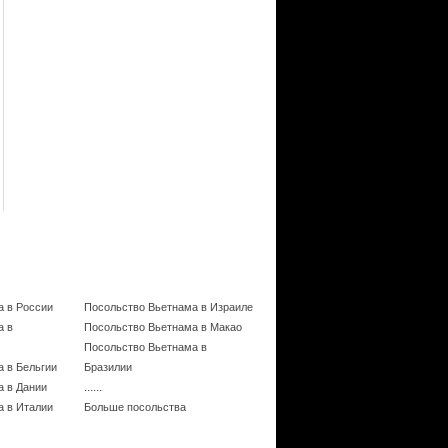
а в России
Посольство Вьетнама в Израиле
а в
Посольство Вьетнама в Макао
Посольство Вьетнама в
 в Бельгии
Бразилии
......
а в Дании
а в Италии
Больше посольства