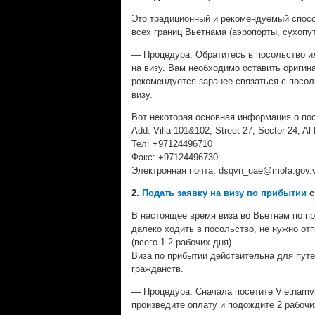
Это традиционный и рекомендуемый спосо
всех границ Вьетнама (аэропорты, сухопу
— Процедура: Обратитесь в посольство и
на визу. Вам необходимо оставить оригина
рекомендуется заранее связаться с посол
визу.
Вот некоторая основная информация о по
Add: Villa 101&102, Street 27, Sector 24, A
Тел: +97124496710
Факс: +97124496730
Электронная почта:
dsqvn_uae@mofa.gov.
2.
Подать заявку на визу по прибытии
В настоящее время виза во Вьетнам по пр
далеко ходить в посольство, не нужно от
(всего 1-2 рабочих дня).
Виза по прибытии действительна для путе
гражданств.
— Процедура: Сначала посетите Vietnamvi
произведите оплату и подождите 2 рабочих