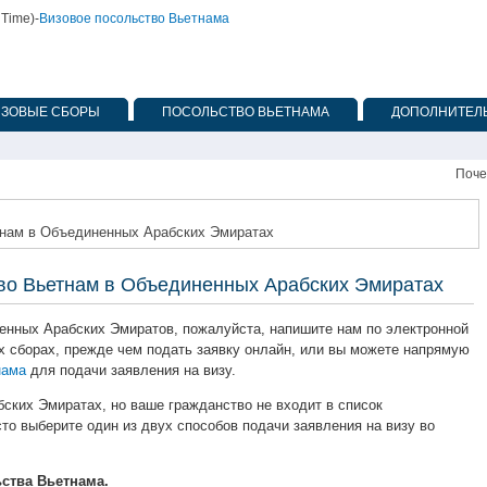
 Time)
-
Визовое посольство Вьетнама
ИЗОВЫЕ СБОРЫ
ПОСОЛЬСТВО ВЬЕТНАМА
ДОПОЛНИТЕЛЬ
Поче
етнам в Объединенных Арабских Эмиратах
 во Вьетнам в Объединенных Арабских Эмиратах
нных Арабских Эмиратов, пожалуйста, напишите нам по электронной
ых сборах, прежде чем подать заявку онлайн, или вы можете напрямую
нама
для подачи заявления на визу.
ских Эмиратах, но ваше гражданство не входит в список
то выберите один из двух способов подачи заявления на визу во
ьства Вьетнама.