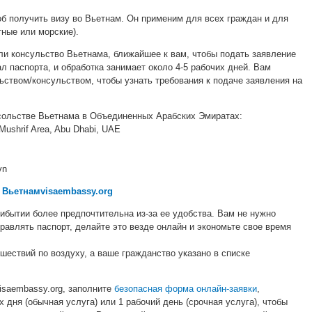
б получить визу во Вьетнам. Он применим для всех граждан и для
тные или морские).
ли консульство Вьетнама, ближайшее к вам, чтобы подать заявление
л паспорта, и обработка занимает около 4-5 рабочих дней. Вам
ьством/консульством, чтобы узнать требования к подаче заявления на
сольстве Вьетнама в Объединенных Арабских Эмиратах:
l Mushrif Area, Abu Dhabi, UAE
vn
с
Вьетнамvisaembassy.org
ибытии более предпочтительна из-за ее удобства. Вам не нужно
правлять паспорт, делайте это везде онлайн и экономьте свое время
шествий по воздуху, а ваше гражданство указано в списке
saembassy.org, заполните
безопасная форма онлайн-заявки
,
 дня (обычная услуга) или 1 рабочий день (срочная услуга), чтобы