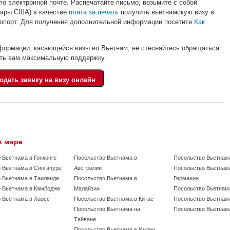
о электронной почте. Распечатайте письмо; возьмите с собой
лары США) в качестве
плата за печать
получить вьетнамскую визу в
ропорт. Для получения дополнительной информации посетите
Как
формации, касающейся визы во Вьетнам, не стесняйтесь обращаться
ать вам максимальную поддержку.
в мире
 Вьетнама в Гонконге
Посольство Вьетнама в
Посольство Вьетнам
 Вьетнама в Сингапуре
Австралии
Посольство Вьетнам
 Вьетнама в Таиланде
Посольство Вьетнама в
Германии
 Вьетнама в Камбодже
Малайзии
Посольство Вьетнама
 Вьетнама в Лаосе
Посольство Вьетнама в Китае
Посольство Вьетнам
Посольство Вьетнама на
Посольство Вьетнам
Тайване
Посольство Вьетнама в Индии