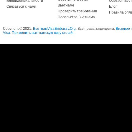
конфиденциальности
Question & A
Вьетнаме
Связаться с нами
Блог
Проверить требования
Правила опл
Посольство Вьетнама
Copyright © 2021.
ВьетнамVisaEmbassy.Org
. Все права защищены.
Визовое 
Visa. Применить вьетнамскую визу онлайн.