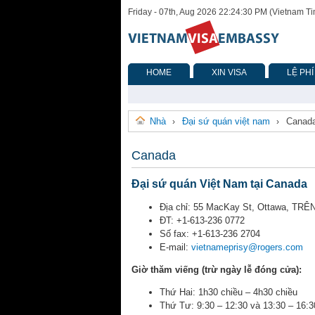
Friday - 07th, Aug 2026 22:24:30 PM (Vietnam T
HOME
XIN VISA
LỆ PHÍ
Nhà
Đại sứ quán việt nam
Canad
›
›
Canada
Đại sứ quán Việt Nam tại Canada
Địa chỉ:
55 MacKay St, Ottawa, TRÊ
ĐT: +1-613-236 0772
Số fax: +1-613-236 2704
E-mail:
vietnameprisy@rogers.com
Giờ thăm viếng (trừ ngày lễ đóng cửa):
Thứ Hai: 1h30 chiều – 4h30 chiều
Thứ Tư: 9:30 – 12:30 và 13:30 – 16:3