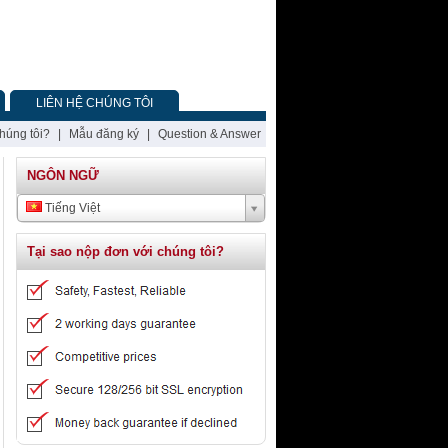
LIÊN HỆ CHÚNG TÔI
chúng tôi?
|
Mẫu đăng ký
|
Question & Answer
NGÔN NGỮ
Tiếng Việt
Tại sao nộp đơn với chúng tôi?