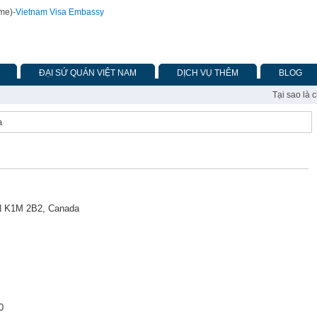
ime)
-
Vietnam Visa Embassy
ĐẠI SỨ QUÁN VIỆT NAM
DỊCH VỤ THÊM
BLOG
Tại sao là 
a
N K1M 2B2
, Canada
0