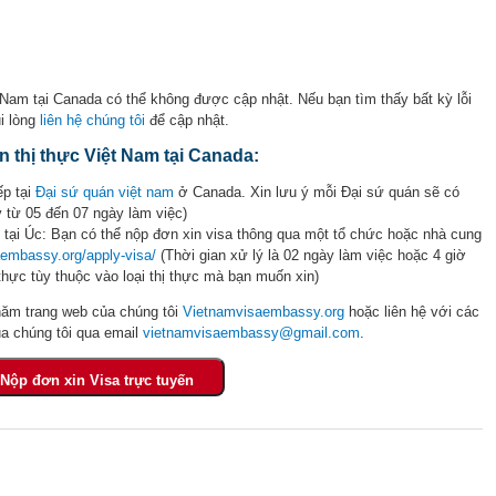
t Nam tại Canada có thể không được cập nhật. Nếu bạn tìm thấy bất kỳ lỗi
i lòng
liên hệ chúng tôi
để cập nhật.
 thị thực Việt Nam tại Canada:
p tại
Đại sứ quán việt nam
ở Canada. Xin lưu ý mỗi Đại sứ quán sẽ có
lý từ 05 đến 07 ngày làm việc)
 tại Úc: Bạn có thể nộp đơn xin visa thông qua một tổ chức hoặc nhà cung
embassy.org/apply-visa/
(Thời gian xử lý là 02 ngày làm việc hoặc 4 giờ
 thực tùy thuộc vào loại thị thực mà bạn muốn xin)
hăm trang web của chúng tôi
Vietnamvisaembassy.org
hoặc liên hệ với các
a chúng tôi qua email
vietnamvisaembassy@gmail.com
.