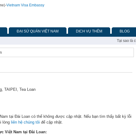
ime)
-
Vietnam Visa Embassy
ĐẠI SỨ QUÁN VIỆT NAM
DỊCH VỤ THÊM
BLOG
Tại sao là 
an
ng, TAIPEI, Tea Loan
 Nam tại Đài Loan có thể không được cập nhật. Nếu bạn tìm thấy bất kỳ lỗi
i lòng
liên hệ chúng tôi
để cập nhật.
ực Việt Nam tại Đài Loan: