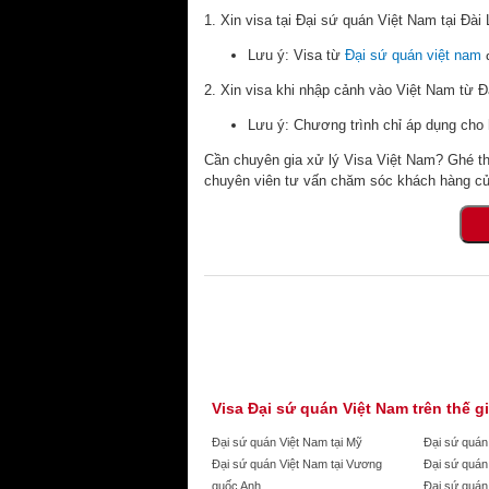
1. Xin visa tại Đại sứ quán Việt Nam tại Đài L
Lưu ý: Visa từ
Đại sứ quán việt nam
đ
2. Xin visa khi nhập cảnh vào Việt Nam từ Đ
Lưu ý: Chương trình chỉ áp dụng cho
Cần chuyên gia xử lý Visa Việt Nam? Ghé t
chuyên viên tư vấn chăm sóc khách hàng củ
Visa Đại sứ quán Việt Nam trên thế g
Đại sứ quán Việt Nam tại Mỹ
Đại sứ quán
Đại sứ quán Việt Nam tại Vương
Đại sứ quán
quốc Anh
Đại sứ quán 