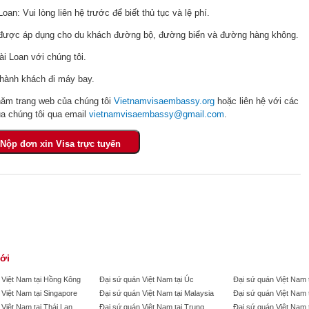
oan: Vui lòng liên hệ trước để biết thủ tục và lệ phí.
ược áp dụng cho du khách đường bộ, đường biển và đường hàng không.
ài Loan với chúng tôi.
 hành khách đi máy bay.
hăm trang web của chúng tôi
Vietnamvisaembassy.org
hoặc liên hệ với các
a chúng tôi qua email
vietnamvisaembassy@gmail.com
.
iới
 Việt Nam tại Hồng Kông
Đại sứ quán Việt Nam tại Úc
Đại sứ quán Việt Nam 
 Việt Nam tại Singapore
Đại sứ quán Việt Nam tại Malaysia
Đại sứ quán Việt Nam 
Việt Nam tại Thái Lan
Đại sứ quán Việt Nam tại Trung
Đại sứ quán Việt Nam t