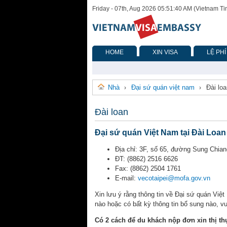
Friday - 07th, Aug 2026 05:51:40 AM (Vietnam T
HOME
XIN VISA
LỆ PHÍ
Nhà
Đại sứ quán việt nam
Đài lo
›
›
Đài loan
Đại sứ quán Việt Nam tại Đài Loan
Địa chỉ: 3F, số 65, đường Sung Chia
ĐT: (8862) 2516 6626
Fax: (8862) 2504 1761
E-mail:
vecotaipei@mofa.gov.vn
Xin lưu ý rằng thông tin về Đại sứ quán Việt
nào hoặc có bất kỳ thông tin bổ sung nào, vu
Có 2 cách để du khách nộp đơn xin thị th