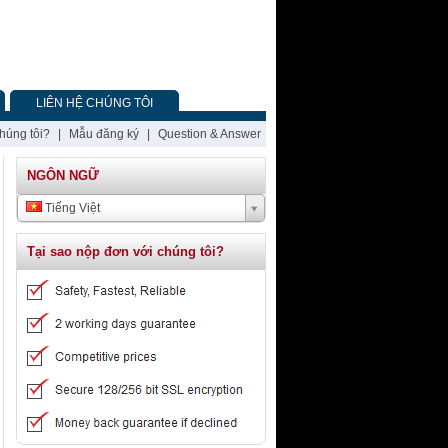
LIÊN HỆ CHÚNG TÔI
chúng tôi?
|
Mẫu đăng ký
|
Question & Answer
NGÔN NGỮ
Tiếng Việt
Tại sao nộp đơn với chúng tôi?