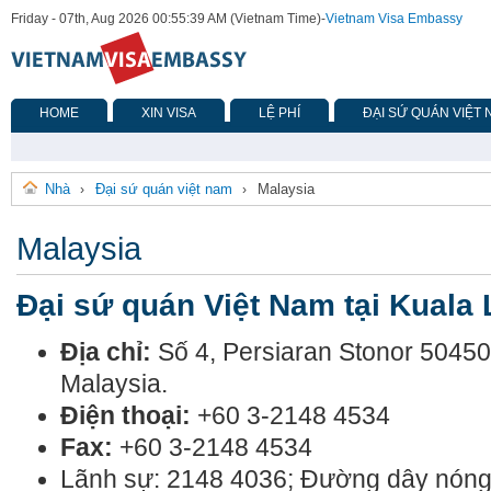
Friday - 07th, Aug 2026 00:55:39 AM (Vietnam Time)
-
Vietnam Visa Embassy
HOME
XIN VISA
LỆ PHÍ
ĐẠI SỨ QUÁN VIỆT
Nhà
Đại sứ quán việt nam
Malaysia
›
›
Malaysia
Đại sứ quán Việt Nam tại Kuala
Địa chỉ:
Số 4, Persiaran Stonor 50450
Malaysia.
Điện thoại:
+60 3-2148 4534
Fax:
+60 3-2148 4534
Lãnh sự: 2148 4036; Đường dây nóng