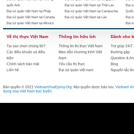
quốc Anh
Đại sứ quán Việt Nam tại Thái Lan
Đại s
Đại sứ quán Việt Nam tại Pháp
Đại sứ quán Việt Nam tại Campuchia
Quốc
Đại sứ quán Việt Nam tại Canada
Đại sứ quán Việt Nam tại Lào
Đại s
Đại sứ quán Việt Nam tại Mexico
Đại s
Về thị thực Việt Nam
Thông tin hữu ích
Dành cho 
Tại sao chọn chúng tôi?
Thông tin thị thực Việt Nam
Trợ giúp 24/7
Các điều khoản và điều
Mẹo dẫn chương trình Việt
thường gặp
kiện
Nam
Question & A
Chính sách bảo mật
Yêu cầu thị thực
Blog
Liên hệ
Đại sứ quán việt nam
Nguyên tắc th
Bản quyền © 2021
VietnamVisaEprisy.Org
. Mọi quyền được bảo lưu.
Vietnam Vi
dụng visa Việt Nam trực tuyến.