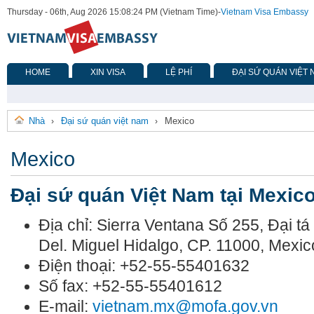
Thursday - 06th, Aug 2026 15:08:24 PM (Vietnam Time)
-
Vietnam Visa Embassy
HOME
XIN VISA
LỆ PHÍ
ĐẠI SỨ QUÁN VIỆT
Nhà
Đại sứ quán việt nam
Mexico
›
›
Mexico
Đại sứ quán Việt Nam tại Mexic
Địa chỉ: Sierra Ventana Số 255, Đại 
Del. Miguel Hidalgo, CP. 11000, Mexic
Điện thoại: +52-55-55401632
Số fax: +52-55-55401612
E-mail:
vietnam.mx@mofa.gov.vn