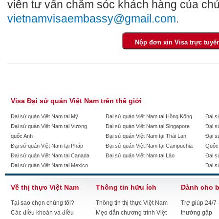
viên tư vấn chăm sóc khách hàng của chú
vietnamvisaembassy@gmail.com
.
Visa Đại sứ quán Việt Nam trên thế giới
Đại sứ quán Việt Nam tại Mỹ
Đại sứ quán Việt Nam tại Hồng Kông
Đại s
Đại sứ quán Việt Nam tại Vương
Đại sứ quán Việt Nam tại Singapore
Đại s
quốc Anh
Đại sứ quán Việt Nam tại Thái Lan
Đại s
Đại sứ quán Việt Nam tại Pháp
Đại sứ quán Việt Nam tại Campuchia
Quốc
Đại sứ quán Việt Nam tại Canada
Đại sứ quán Việt Nam tại Lào
Đại s
Đại sứ quán Việt Nam tại Mexico
Đại s
Về thị thực Việt Nam
Thông tin hữu ích
Dành cho 
Tại sao chọn chúng tôi?
Thông tin thị thực Việt Nam
Trợ giúp 24/7
Các điều khoản và điều
Mẹo dẫn chương trình Việt
thường gặp