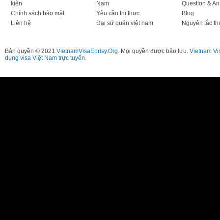
kiện
Nam
Question & A
Chính sách bảo mật
Yêu cầu thị thực
Blog
Liên hệ
Đại sứ quán việt nam
Nguyên tắc th
Bản quyền © 2021
VietnamVisaEprisy.Org
. Mọi quyền được bảo lưu.
Vietnam Vi
dụng visa Việt Nam trực tuyến.