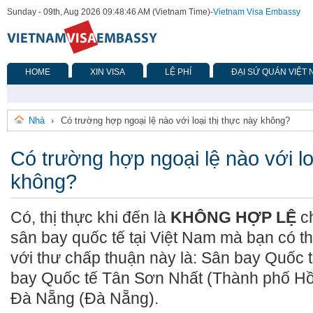
Sunday - 09th, Aug 2026 09:48:46 AM (Vietnam Time)
-
Vietnam Visa Embassy
HOME
XIN VISA
LỆ PHÍ
ĐẠI SỨ QUÁN VIỆT
Nhà
Có trường hợp ngoại lệ nào với loại thị thực này không?
›
Có trường hợp ngoại lệ nào với lo
không?
Có, thị thực khi đến là
KHÔNG HỢP LỆ
c
sân bay quốc tế tại Việt Nam mà bạn có t
với thư chấp thuận này là: Sân bay Quốc t
bay Quốc tế Tân Sơn Nhất (Thành phố Hồ
Đà Nẵng (Đà Nẵng).