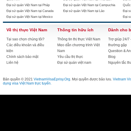
Đại sứ quán Việt Nam tại Pháp
Đại sứ quán Việt Nam tại Campuchia
Quốc
Đại sứ quán Việt Nam tại Canada
Đại sứ quán Việt Nam tại Lào
Đại s
Đại sứ quán Việt Nam tại Mexico
Đại s
Về thị thực Việt Nam
Thông tin hữu ích
Dành cho 
Tại sao chọn chúng tôi?
Thông tin thị thực Việt Nam
Trợ giúp 24/7
Các điều khoản và điều
Mẹo dẫn chương trình Việt
thường gặp
kiện
Nam
Question & A
Chính sách bảo mật
Yêu cầu thị thực
Blog
Liên hệ
Đại sứ quán việt nam
Nguyên tắc th
Bản quyền © 2021
VietnamVisaEprisy.Org
. Mọi quyền được bảo lưu.
Vietnam Vi
dụng visa Việt Nam trực tuyến.