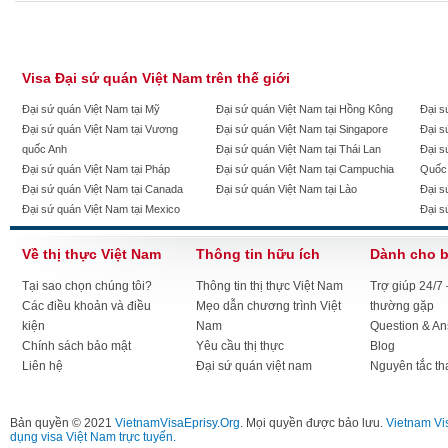
Visa Đại sứ quán Việt Nam trên thế giới
Đại sứ quán Việt Nam tại Mỹ
Đại sứ quán Việt Nam tại Hồng Kông
Đại s
Đại sứ quán Việt Nam tại Vương
Đại sứ quán Việt Nam tại Singapore
Đại s
quốc Anh
Đại sứ quán Việt Nam tại Thái Lan
Đại s
Đại sứ quán Việt Nam tại Pháp
Đại sứ quán Việt Nam tại Campuchia
Quốc
Đại sứ quán Việt Nam tại Canada
Đại sứ quán Việt Nam tại Lào
Đại s
Đại sứ quán Việt Nam tại Mexico
Đại s
Về thị thực Việt Nam
Thông tin hữu ích
Dành cho 
Tại sao chọn chúng tôi?
Thông tin thị thực Việt Nam
Trợ giúp 24/7
Các điều khoản và điều
Mẹo dẫn chương trình Việt
thường gặp
kiện
Nam
Question & A
Chính sách bảo mật
Yêu cầu thị thực
Blog
Liên hệ
Đại sứ quán việt nam
Nguyên tắc th
Bản quyền © 2021
VietnamVisaEprisy.Org
. Mọi quyền được bảo lưu.
Vietnam Vi
dụng visa Việt Nam trực tuyến.