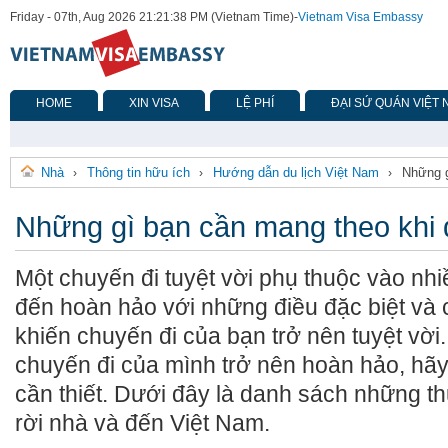
Friday - 07th, Aug 2026 21:21:38 PM (Vietnam Time)
-
Vietnam Visa Embassy
HOME
XIN VISA
LỆ PHÍ
ĐẠI SỨ QUÁN VIỆT
Nhà
Thông tin hữu ích
Hướng dẫn du lịch Việt Nam
Những g
›
›
›
Những gì bạn cần mang theo khi 
Một chuyến đi tuyệt vời phụ thuộc vào nh
đến hoàn hảo với những điều đặc biệt và c
khiến chuyến đi của bạn trở nên tuyệt v
chuyến đi của mình trở nên hoàn hảo, hãy 
cần thiết. Dưới đây là danh sách những t
rời nhà và đến Việt Nam.