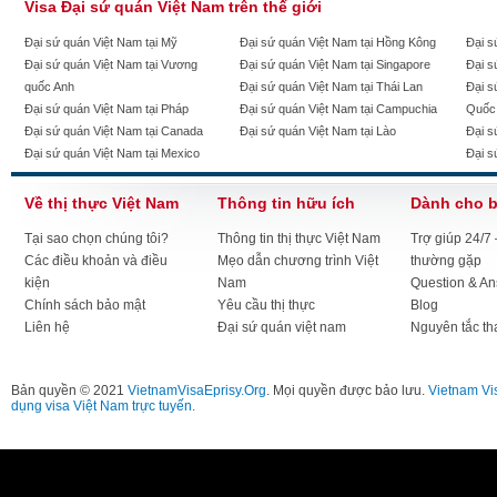
Visa Đại sứ quán Việt Nam trên thế giới
Đại sứ quán Việt Nam tại Mỹ
Đại sứ quán Việt Nam tại Hồng Kông
Đại s
Đại sứ quán Việt Nam tại Vương
Đại sứ quán Việt Nam tại Singapore
Đại s
quốc Anh
Đại sứ quán Việt Nam tại Thái Lan
Đại s
Đại sứ quán Việt Nam tại Pháp
Đại sứ quán Việt Nam tại Campuchia
Quốc
Đại sứ quán Việt Nam tại Canada
Đại sứ quán Việt Nam tại Lào
Đại s
Đại sứ quán Việt Nam tại Mexico
Đại s
Về thị thực Việt Nam
Thông tin hữu ích
Dành cho 
Tại sao chọn chúng tôi?
Thông tin thị thực Việt Nam
Trợ giúp 24/7
Các điều khoản và điều
Mẹo dẫn chương trình Việt
thường gặp
kiện
Nam
Question & A
Chính sách bảo mật
Yêu cầu thị thực
Blog
Liên hệ
Đại sứ quán việt nam
Nguyên tắc th
Bản quyền © 2021
VietnamVisaEprisy.Org
. Mọi quyền được bảo lưu.
Vietnam Vi
dụng visa Việt Nam trực tuyến.