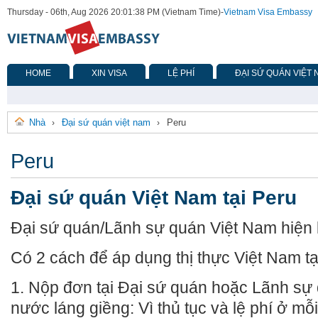
Thursday - 06th, Aug 2026 20:01:38 PM (Vietnam Time)
-
Vietnam Visa Embassy
HOME
XIN VISA
LỆ PHÍ
ĐẠI SỨ QUÁN VIỆT
Nhà
Đại sứ quán việt nam
Peru
›
›
Peru
Đại sứ quán Việt Nam tại Peru
Đại sứ quán/Lãnh sự quán Việt Nam hiện 
Có 2 cách để áp dụng thị thực Việt Nam tạ
1. Nộp đơn tại Đại sứ quán hoặc Lãnh sự
nước láng giềng: Vì thủ tục và lệ phí ở mỗ