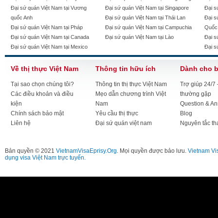
Đại sứ quán Việt Nam tại Vương
Đại sứ quán Việt Nam tại Singapore
Đại s
quốc Anh
Đại sứ quán Việt Nam tại Thái Lan
Đại s
Đại sứ quán Việt Nam tại Pháp
Đại sứ quán Việt Nam tại Campuchia
Quốc
Đại sứ quán Việt Nam tại Canada
Đại sứ quán Việt Nam tại Lào
Đại s
Đại sứ quán Việt Nam tại Mexico
Đại s
Về thị thực Việt Nam
Thông tin hữu ích
Dành cho 
Tại sao chọn chúng tôi?
Thông tin thị thực Việt Nam
Trợ giúp 24/7
Các điều khoản và điều
Mẹo dẫn chương trình Việt
thường gặp
kiện
Nam
Question & A
Chính sách bảo mật
Yêu cầu thị thực
Blog
Liên hệ
Đại sứ quán việt nam
Nguyên tắc th
Bản quyền © 2021
VietnamVisaEprisy.Org
. Mọi quyền được bảo lưu.
Vietnam Vi
dụng visa Việt Nam trực tuyến.